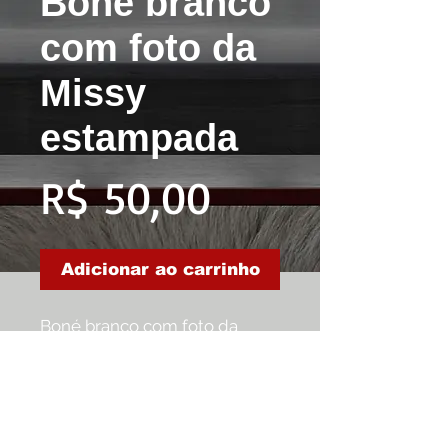
Boné branco
com foto da
Missy
estampada
Preço
R$ 50,00
Adicionar ao carrinho
Boné branco com foto da
Missy estampada
Contate nos