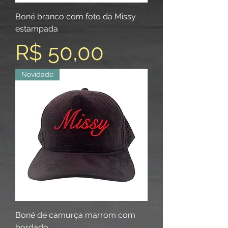
Boné branco com foto da Missy
estampada
Preço
R$ 50,00
Novidade
Boné de camurça marrom com
bordado